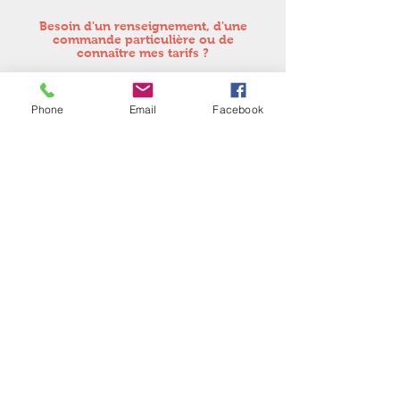
Besoin d'un renseignement, d'une
commande particulière ou de
connaître mes tarifs ?
N'hésitez pas à me poser vos questions via
Facebook ou à me contacter par mail à
l'adresse suivante :
Phone
Email
Facebook
capia.art@gmail.com
N.B.
: Toutes les images présentées sur ce