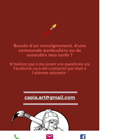
Besoin d'un renseignement, d'une
commande particulière ou de
connaître mes tarifs ?
N'hésitez pas à me poser vos questions via
Facebook ou à me contacter par mail à
l'adresse suivante :
capia.art@gmail.com